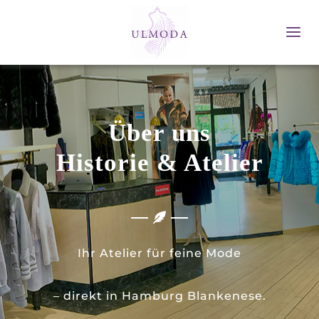
Skip
to
Tog
content
Nav
ULMODA
Die Kollektionen
Über uns
Historie & Atelier
Über uns
Umgestaltung & Upcycling
Serviceleistungen
Ihr Atelier für feine Mode
Kontakt
– direkt in Hamburg Blankenese.