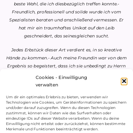
beste Wahl, die ich diesbezüglich treffen konnte.-
Freundlich, professionell und solide wurde ich vom
Spezialisten beraten und anschließend vermessen.
Er
hat mir ein traumhaftes Unikat auf den Leib
geschneidert, das seinesgleichen sucht.
Jedes Erbstück dieser Art verdient es, in so kreative
Hände zu kommen.-
Auch meine Freundin war von dem
Ergebnis so begeistert, dass ich sie unbedingt zu Herrn
Heinrich führen musste.
Ihr Nerzmantel (inwendig
Cookies - Einwilligung
getragen) war inzwischen zu schwer für ihre Schultern.
verwalten
–
Herr Heinrich nahm sich mit seinem Know how ihres
Um dir ein optimales Erlebnis zu bieten, verwenden wir
Technologien wie Cookies, um Geräteinformationen zu speichern
Problems an und nun schwelgt sie in Vorfreude auf den
und/oder darauf zuzugreifen. Wenn du diesen Technologien
nächsten Winter!
zustimmst, können wir Daten wie das Surfverhalten oder
eindeutige IDs auf dieser Website verarbeiten. Wenn du deine
Einwillligung nicht erteilst oder zurückziehst, können bestimmte
Merkmale und Funktionen beeinträchtigt werden.